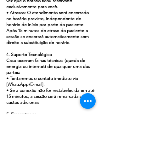
vez que o horário ficou reservado
exclusivamente para você.
• Atrasos: O atendimento será encerrado
no horário previsto, independente do
horário de início por parte do paciente.
Após 15 minutos de atraso do paciente a
sessão se encerará automaticamente sem
direito a substituição de horário.
4. Suporte Tecnológico
Caso ocorram falhas técnicas (queda de
energia ou internet) de qualquer uma das
partes:
• Tentaremos o contato imediato via
[WhatsApp/E-mail].
• Se a conexão não for restabelecida em até
15 minutos, a sessão será remarcada sem
custos adicionais.
5. Emergências
O atendimento online não é indicado para
crises graves ou situações de risco imediato
à vida. Nesses casos, o paciente deve
procurar o pronto-socorro mais próximo ou