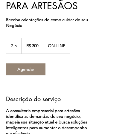
PARA ARTESÃOS
Receba orientações de como cuidar de seu
Negócio
300
Reais
2 h
2
R$ 300
ON-LINE
brasileiros
h
Agendar
Descrição do serviço
A consultoria empresarial para artesãos
identifica as demandas do seu negócio,
mapeia sua situação atual e busca soluções
inteligentes para aumentar o desempenho
e a eficiência.