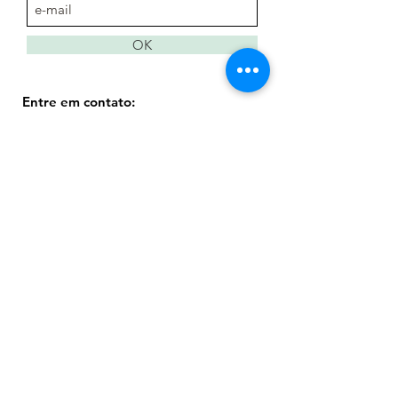
OK
Entre em contato:
35 98808.0200
albajunqueira@ymail.com
@ateliealbajunqueira​
Atendimentos presenciais em São Paulo:
Rua Dona Antônia de Queirós 549, sala
109, Higienópolis ( próximo ao metrô
Mackenzie Higienópolis)
Atendimentos on-line: agende no site