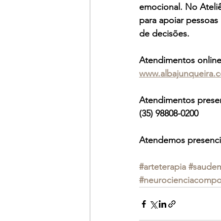
emocional. No Ateli
para apoiar pessoa
de decisões.
Atendimentos online
www.albajunqueira.
Atendimentos presen
(35) 98808-0200
Atendemos presenci
#arteterapia
#saudem
#neurocienciacompo