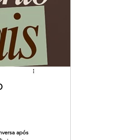
o
nversa após 