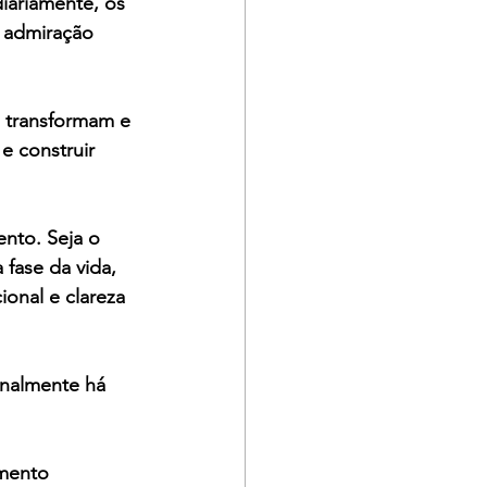
iariamente, os 
 admiração 
 transformam e 
e construir 
nto. Seja o 
fase da vida, 
onal e clareza 
nalmente há 
imento 