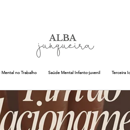
 Mental no Trabalho
Saúde Mental Infanto-juvenil
Terceira 
DICAS
NR-1