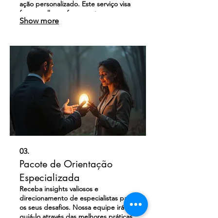
ação personalizado. Este serviço visa
fornecer-lhe as ferramentas e o
Show more
direcionamento necessários para o
sucesso. Prepare-se para um futuro
bem planeado e sem complicações.
03.
Pacote de Orientação
Especializada
Receba insights valiosos e
direcionamento de especialistas para
os seus desafios. Nossa equipe irá
guiá-lo através das melhores práticas