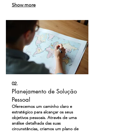
exceda as suas expectativas. Este
Show more
serviço é ideal para projetos que
requerem uma abordagem criativa e
uma execução detalhada. Vamos
construir algo extraordinário juntos.
02.
Planejamento de Solução
Pessoal
Oferecemos um caminho claro e
estratégico para alcançar os seus
objetivos pessoais. Através de uma
análise detalhada das suas
circunstâncias, criamos um plano de