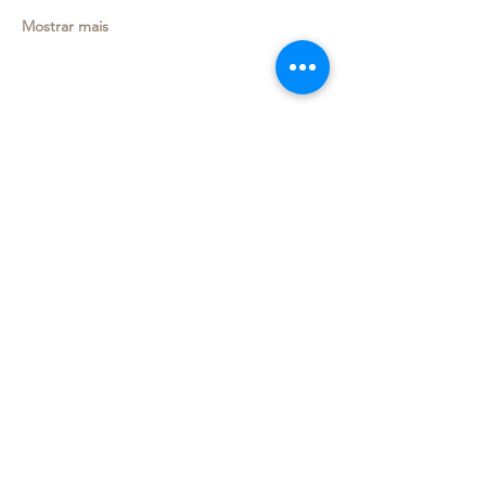
Mostrar mais
Compartilhe esse evento
Deixe seu e-mail e receba
novidades!
OK