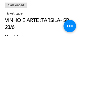
Sale ended
Ticket type
VINHO E ARTE :TARSILA- SP
23/6
More info
Price
R$250.00
+R$6.25 ticket service fee
Share this event