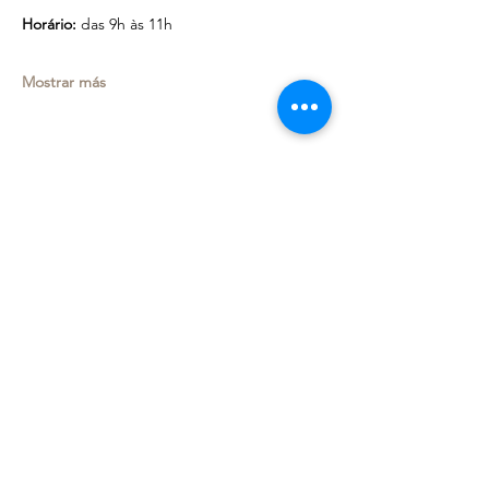
Horário:
 das 9h às 11h
Mostrar más
Compartir este evento
Deixe seu e-mail e receba
novidades!
OK