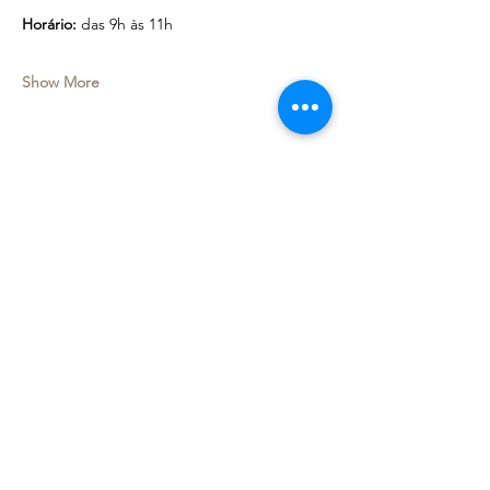
Horário:
 das 9h às 11h
Show More
Share this event
Deixe seu e-mail e receba
novidades!
OK