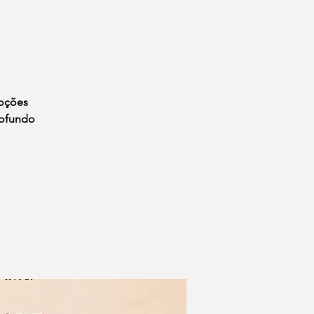
moções
rofundo