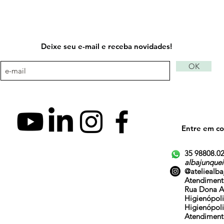
Deixe seu e-mail e receba novidades!
OK
Entre em co
35 98808.0
albajunque
@ateliealba
Atendimento
Rua Dona An
Higienópoli
Higienópoli
Atendimento