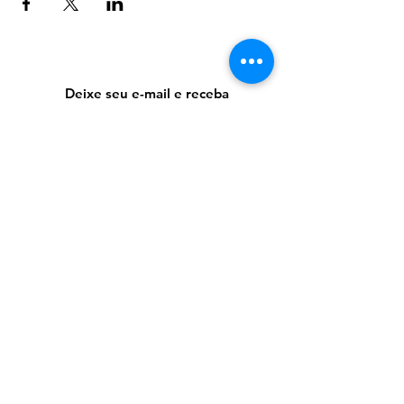
Deixe seu e-mail e receba
novidades!
OK
Entre em contato:
35 98808.0200
albajunqueira@ymail.com
@ateliealbajunqueira​
Atendimentos presenciais em São Paulo:
Rua Dona Antônia de Queirós 549, sala
109, Higienópolis ( próximo ao metrô
Mackenzie Higienópolis)
Atendimentos on-line: agende no site