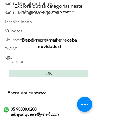
Saúde Mental no Trabalho
Explore outras categorias neste
blog ou volte mais tarde.
Saúde Mental Infanto-juvenil
Terceira Idade
Mulheres
Neurociência Comportamental
Deixe seu e-mail e receba
novidades!
DICAS
NR-1
OK
Entre em contato:
35 98808.0200
albajunqueira@ymail.com
@ateliealbajunqueira​
Atendimentos presenciais em São Paulo:
Rua Dona Antônia de Queirós 549, sala
109, Higienópolis ( próximo ao metrô