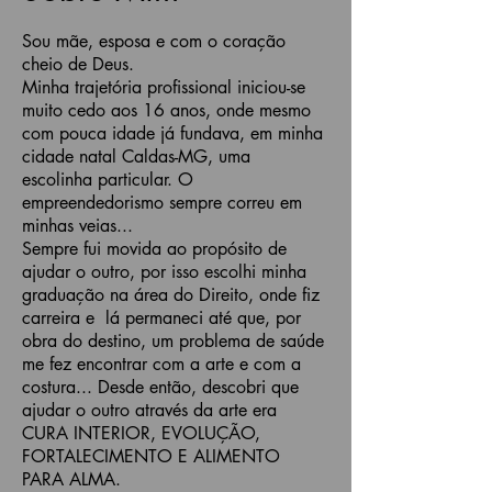
Sou mãe, esposa e com o coração
cheio de Deus.
Minha trajetória profissional iniciou-se
muito cedo aos 16 anos, onde mesmo
com pouca idade já fundava, em minha
cidade natal Caldas-MG, uma
escolinha particular. O
empreendedorismo sempre correu em
minhas veias...
Sempre fui movida ao propósito de
ajudar o outro, por isso escolhi minha
graduação na área do Direito, onde fiz
carreira e lá permaneci até que, por
obra do destino, um problema de saúde
me fez encontrar com a arte e com a
costura... Desde então, descobri que
ajudar o outro através da arte era
CURA INTERIOR, EVOLUÇÃO,
FORTALECIMENTO E ALIMENTO
PARA ALMA.