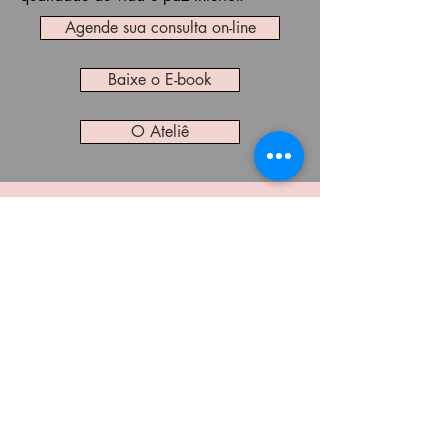
Agende sua consulta on-line
Baixe o E-book
O Ateliê
Telefone
(35) 98808-0200
Email
albajunqueira@ymail.com
Redes Sociais