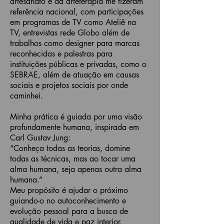
artesanato e da arteterapia me fizeram
referência nacional, com participações
em programas de TV como Ateliê na
TV, entrevistas rede Globo além de
trabalhos como designer para marcas
reconhecidas e palestras para
instituições públicas e privadas, como o
SEBRAE, além de atuação em causas
sociais e projetos sociais por onde
caminhei.
Minha prática é guiada por uma visão
profundamente humana, inspirada em
Carl Gustav Jung:
“Conheça todas as teorias, domine
todas as técnicas, mas ao tocar uma
alma humana, seja apenas outra alma
humana.”
Meu propósito é ajudar o próximo
guiando-o no autoconhecimento e
evolução pessoal para a busca de
qualidade de vida e paz interior.