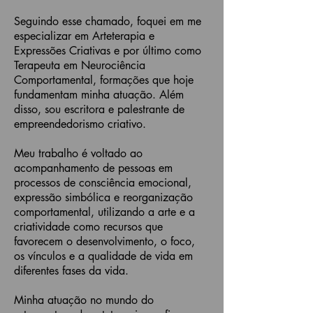
Seguindo esse chamado, foquei em me
especializar em Arteterapia e
Expressões Criativas e por último como
Terapeuta em Neurociência
Comportamental, formações que hoje
fundamentam minha atuação. Além
disso, sou escritora e palestrante de
empreendedorismo criativo.
Meu trabalho é voltado ao
acompanhamento de pessoas em
processos de consciência emocional,
expressão simbólica e reorganização
comportamental, utilizando a arte e a
criatividade como recursos que
favorecem o desenvolvimento, o foco,
os vínculos e a qualidade de vida em
diferentes fases da vida.
Minha atuação no mundo do